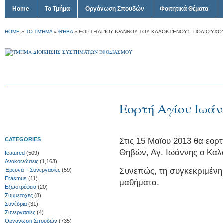
Home
Το Τμήμα
Οργάνωση Σπουδών
Φοιτητικά Θέματα
HOME
»
ΤΟ ΤΜΉΜΑ
»
ΘΉΒΑ
»
ΕΟΡΤΉ ΑΓΊΟΥ ΙΩΆΝΝΟΥ ΤΟΥ ΚΑΛΟΚΤΈΝΟΥΣ, ΠΟΛΙΟΎΧΟ
Εορτή Αγίου Ιωάν
Στις 15 Μαϊου 2013 θα εορ
CATEGORIES
Θηβών, Αγ. Ιωάννης ο Καλ
featured
(509)
Ανακοινώσεις
(1,163)
Συνεπώς, τη συγκεκριμένη 
Έρευνα – Συνεργασίες
(59)
Erasmus
(11)
μαθήματα.
Εξωστρέφεια
(20)
Συμμετοχές
(8)
Συνέδρια
(31)
Συνεργασίες
(4)
Οργάνωση Σπουδών
(735)