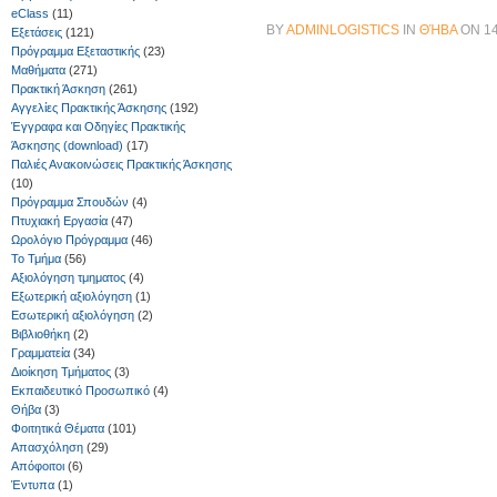
eClass
(11)
BY
ADMINLOGISTICS
IN
ΘΉΒΑ
ON
1
Εξετάσεις
(121)
Πρόγραμμα Εξεταστικής
(23)
Μαθήματα
(271)
Πρακτική Άσκηση
(261)
Αγγελίες Πρακτικής Άσκησης
(192)
Έγγραφα και Οδηγίες Πρακτικής
Άσκησης (download)
(17)
Παλιές Ανακοινώσεις Πρακτικής Άσκησης
(10)
Πρόγραμμα Σπουδών
(4)
Πτυχιακή Εργασία
(47)
Ωρολόγιο Πρόγραμμα
(46)
Το Τμήμα
(56)
Αξιολόγηση τμηματος
(4)
Εξωτερική αξιολόγηση
(1)
Εσωτερική αξιολόγηση
(2)
Βιβλιοθήκη
(2)
Γραμματεία
(34)
Διοίκηση Τμήματος
(3)
Εκπαιδευτικό Προσωπικό
(4)
Θήβα
(3)
Φοιτητικά Θέματα
(101)
Απασχόληση
(29)
Απόφοιτοι
(6)
Έντυπα
(1)