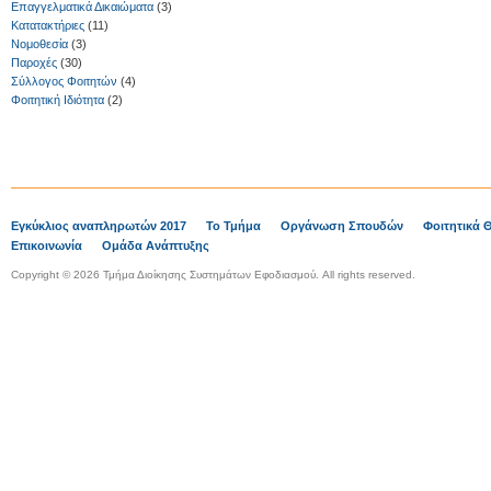
Επαγγελματικά Δικαιώματα
(3)
Κατατακτήριες
(11)
Νομοθεσία
(3)
Παροχές
(30)
Σύλλογος Φοιτητών
(4)
Φοιτητική Ιδιότητα
(2)
Εγκύκλιος αναπληρωτών 2017
Το Τμήμα
Οργάνωση Σπουδών
Φοιτητικά 
Επικοινωνία
Ομάδα Ανάπτυξης
Copyright © 2026 Τμήμα Διοίκησης Συστημάτων Εφοδιασμού. All rights reserved.