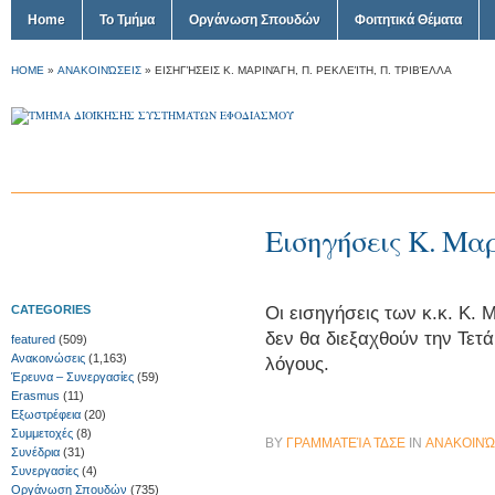
Home
Το Τμήμα
Οργάνωση Σπουδών
Φοιτητικά Θέματα
HOME
»
ΑΝΑΚΟΙΝΏΣΕΙΣ
»
ΕΙΣΗΓΉΣΕΙΣ Κ. ΜΑΡΙΝΆΓΗ, Π. ΡΕΚΛΕΊΤΗ, Π. ΤΡΙΒΈΛΛΑ
Εισηγήσεις Κ. Μαρ
Οι εισηγήσεις των κ.κ. Κ. 
CATEGORIES
δεν θα διεξαχθούν την Τετ
featured
(509)
Ανακοινώσεις
(1,163)
λόγους.
Έρευνα – Συνεργασίες
(59)
Erasmus
(11)
Εξωστρέφεια
(20)
Συμμετοχές
(8)
BY
ΓΡΑΜΜΑΤΕΊΑ ΤΔΣΕ
IN
ΑΝΑΚΟΙΝΏ
Συνέδρια
(31)
Συνεργασίες
(4)
Οργάνωση Σπουδών
(735)