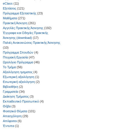
eClass
(11)
Εξετάσεις
(121)
Πρόγραμμα Εξεταστικής
(23)
Μαθήματα
(271)
Πρακτική Άσκηση
(261)
Αγγελίες Πρακτικής Άσκησης
(192)
Έγγραφα και Οδηγίες Πρακτικής
Άσκησης (download)
(17)
Παλιές Ανακοινώσεις Πρακτικής Άσκησης
(10)
Πρόγραμμα Σπουδών
(4)
Πτυχιακή Εργασία
(47)
Ωρολόγιο Πρόγραμμα
(46)
Το Τμήμα
(56)
Αξιολόγηση τμηματος
(4)
Εξωτερική αξιολόγηση
(1)
Εσωτερική αξιολόγηση
(2)
Βιβλιοθήκη
(2)
Γραμματεία
(34)
Διοίκηση Τμήματος
(3)
Εκπαιδευτικό Προσωπικό
(4)
Θήβα
(3)
Φοιτητικά Θέματα
(101)
Απασχόληση
(29)
Απόφοιτοι
(6)
Έντυπα
(1)