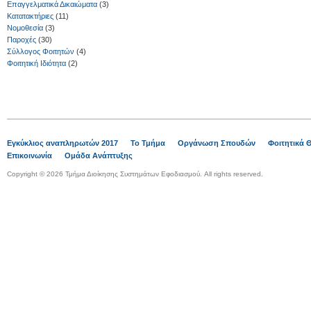
Επαγγελματικά Δικαιώματα
(3)
Κατατακτήριες
(11)
Νομοθεσία
(3)
Παροχές
(30)
Σύλλογος Φοιτητών
(4)
Φοιτητική Ιδιότητα
(2)
Εγκύκλιος αναπληρωτών 2017
Το Τμήμα
Οργάνωση Σπουδών
Φοιτητικά 
Επικοινωνία
Ομάδα Ανάπτυξης
Copyright © 2026 Τμήμα Διοίκησης Συστημάτων Εφοδιασμού. All rights reserved.