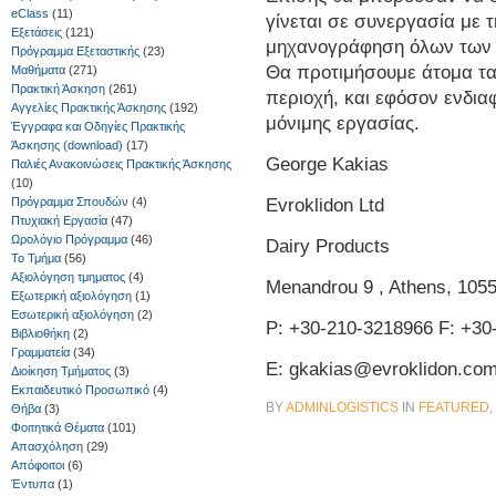
eClass
(11)
γίνεται σε συνεργασία με
Εξετάσεις
(121)
μηχανογράφηση όλων των
Πρόγραμμα Εξεταστικής
(23)
Θα προτιμήσουμε άτομα τα
Μαθήματα
(271)
Πρακτική Άσκηση
(261)
περιοχή, και εφόσον ενδια
Αγγελίες Πρακτικής Άσκησης
(192)
μόνιμης εργασίας.
Έγγραφα και Οδηγίες Πρακτικής
Άσκησης (download)
(17)
George Kakias
Παλιές Ανακοινώσεις Πρακτικής Άσκησης
(10)
Evroklidon Ltd
Πρόγραμμα Σπουδών
(4)
Πτυχιακή Εργασία
(47)
Ωρολόγιο Πρόγραμμα
(46)
Dairy Products
Το Τμήμα
(56)
Αξιολόγηση τμηματος
(4)
Menandrou 9 , Athens, 105
Εξωτερική αξιολόγηση
(1)
Εσωτερική αξιολόγηση
(2)
P: +30-210-3218966 F: +30
Βιβλιοθήκη
(2)
Γραμματεία
(34)
E: gkakias@evroklidon.co
Διοίκηση Τμήματος
(3)
Εκπαιδευτικό Προσωπικό
(4)
BY
ADMINLOGISTICS
IN
FEATURED
,
Θήβα
(3)
Φοιτητικά Θέματα
(101)
Απασχόληση
(29)
Απόφοιτοι
(6)
Έντυπα
(1)