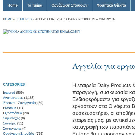
Home
Το Τμήμα
Οργάνωση Σπουδών
Φοιτητικά Θέματα
HOME
»
FEATURED
»
ΑΓΓΕΛΊΑ ΓΙΑ ΕΡΓΑΣΊΑ DAIRY PRODUCTS – ΟΙΝΌΦΥΤΑ
Αγγελία για εργασ
Η εταιρεία Dairy Products 
CATEGORIES
παραγωγή, συσκευασία και
featured
(509)
Ανακοινώσεις
(1,163)
Ενδιαφερόμαστε για εργαζ
Έρευνα – Συνεργασίες
(59)
εργαστούν στα Οινόφυτα Βο
Erasmus
(11)
συσκευαστήριο, οι αποθήκε
Εξωστρέφεια
(20)
Συμμετοχές
(8)
εταιρείας μας, με αντικεί
Συνέδρια
(31)
καταγραφή των παραπάνω
Συνεργασίες
(4)
Επίσης θα μπορούσαν να 
Οργάνωση Σπουδών
(735)