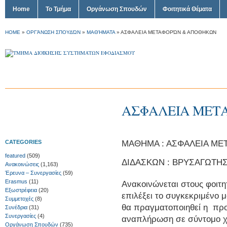
Home
Το Τμήμα
Οργάνωση Σπουδών
Φοιτητικά Θέματα
HOME
»
ΟΡΓΆΝΩΣΗ ΣΠΟΥΔΏΝ
»
ΜΑΘΉΜΑΤΑ
»
ΑΣΦΑΛΕΙΑ ΜΕΤΑΦΟΡΏΝ & ΑΠΟΘΗΚΩΝ
ΑΣΦΑΛΕΙΑ ΜΕΤ
ΜΑΘΗΜΑ : ΑΣΦΑΛΕΙΑ Μ
CATEGORIES
featured
(509)
ΔΙΔΑΣΚΩΝ : ΒΡΥΣΑΓΩΤΗΣ
Ανακοινώσεις
(1,163)
Έρευνα – Συνεργασίες
(59)
Erasmus
(11)
Ανακοινώνεται στους φοιτη
Εξωστρέφεια
(20)
επιλέξει το συγκεκριμένο 
Συμμετοχές
(8)
θα πραγματοποιηθεί η προ
Συνέδρια
(31)
Συνεργασίες
(4)
αναπλήρωση σε σύντομο χ
Οργάνωση Σπουδών
(735)