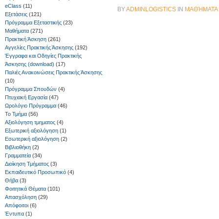
eClass
(11)
BY
ADMINLOGISTICS
IN
ΜΑΘΉΜΑΤΑ
Εξετάσεις
(121)
Πρόγραμμα Εξεταστικής
(23)
Μαθήματα
(271)
Πρακτική Άσκηση
(261)
Αγγελίες Πρακτικής Άσκησης
(192)
Έγγραφα και Οδηγίες Πρακτικής
Άσκησης (download)
(17)
Παλιές Ανακοινώσεις Πρακτικής Άσκησης
(10)
Πρόγραμμα Σπουδών
(4)
Πτυχιακή Εργασία
(47)
Ωρολόγιο Πρόγραμμα
(46)
Το Τμήμα
(56)
Αξιολόγηση τμηματος
(4)
Εξωτερική αξιολόγηση
(1)
Εσωτερική αξιολόγηση
(2)
Βιβλιοθήκη
(2)
Γραμματεία
(34)
Διοίκηση Τμήματος
(3)
Εκπαιδευτικό Προσωπικό
(4)
Θήβα
(3)
Φοιτητικά Θέματα
(101)
Απασχόληση
(29)
Απόφοιτοι
(6)
Έντυπα
(1)