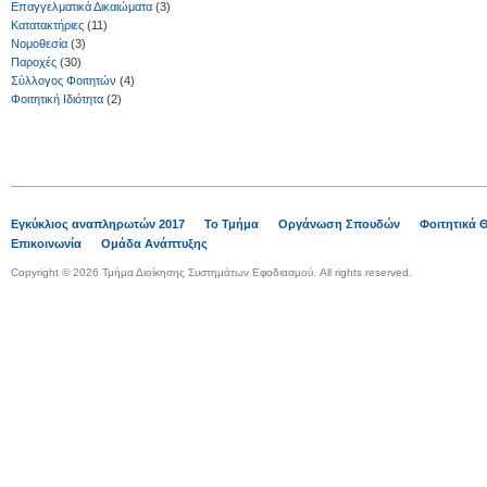
Επαγγελματικά Δικαιώματα
(3)
Κατατακτήριες
(11)
Νομοθεσία
(3)
Παροχές
(30)
Σύλλογος Φοιτητών
(4)
Φοιτητική Ιδιότητα
(2)
Εγκύκλιος αναπληρωτών 2017
Το Τμήμα
Οργάνωση Σπουδών
Φοιτητικά 
Επικοινωνία
Ομάδα Ανάπτυξης
Copyright © 2026 Τμήμα Διοίκησης Συστημάτων Εφοδιασμού. All rights reserved.